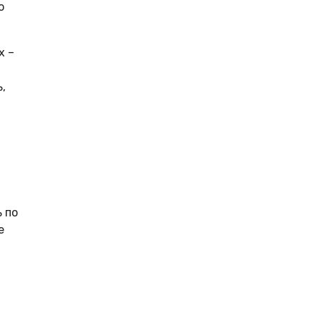
о
х –
,
 по
е