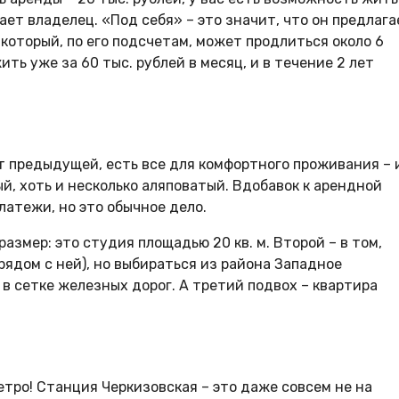
ает владелец. «Под себя» – это значит, что он предлага
который, по его подсчетам, может продлиться около 6
ь уже за 60 тыс. рублей в месяц, и в течение 2 лет
от предыдущей, есть все для комфортного проживания – 
ый, хоть и несколько аляповатый. Вдобавок к арендной
атежи, но это обычное дело.
азмер: это студия площадью 20 кв. м. Второй – в том,
рядом с ней), но выбираться из района Западное
в сетке железных дорог. А третий подвох – квартира
етро! Станция Черкизовская – это даже совсем не на