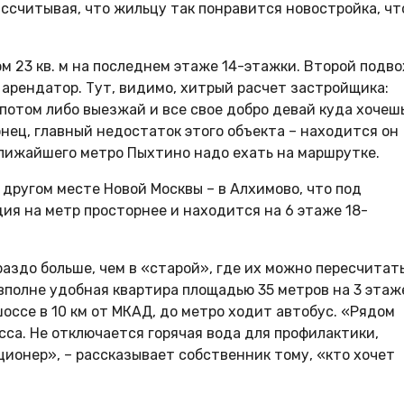
ссчитывая, что жильцу так понравится новостройка, чт
м 23 кв. м на последнем этаже 14-этажки. Второй подво
арендатор. Тут, видимо, хитрый расчет застройщика:
 потом либо выезжай и все свое добро девай куда хочешь
онец, главный недостаток этого объекта – находится он
 ближайшего метро Пыхтино надо ехать на маршрутке.
другом месте Новой Москвы – в Алхимово, что под
дия на метр просторнее и находится на 6 этаже 18-
раздо больше, чем в «старой», где их можно пересчитать
 вполне удобная квартира площадью 35 метров на 3 этаж
ссе в 10 км от МКАД, до метро ходит автобус. «Рядом
асса. Не отключается горячая вода для профилактики,
ционер», – рассказывает собственник тому, «кто хочет