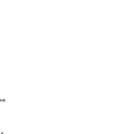
 не
 в