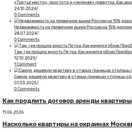
«Третье место», простота и «зеленая» повестка. Как а
24.10.2024
/
0 Comments
Недвижимость на первичном рынке России на 15% дороже
28.07.2024
/
0 Comments
Там, где прошла юность Петра. Как менялся облик Преобр
12.10.2025
/
1 Comment
Самую дешевую квартиру в старых границах столицы сда
07.03.2025
/
0 Comments
Как продлить договор аренды квартиры
11.06.2026
Насколько квартиры на окраинах Москв