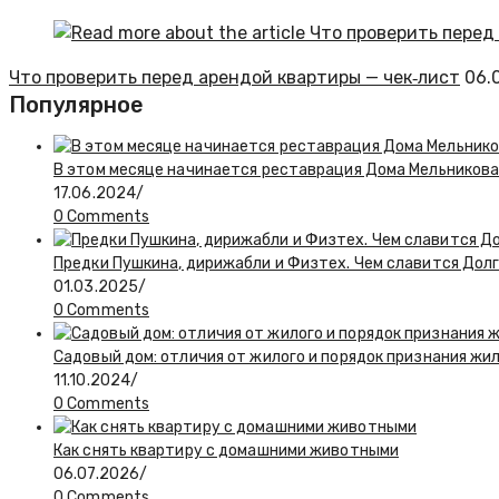
Что проверить перед арендой квартиры — чек‑лист
06.
Популярное
В этом месяце начинается реставрация Дома Мельникова
17.06.2024
/
0 Comments
Предки Пушкина, дирижабли и Физтех. Чем славится Долг
01.03.2025
/
0 Comments
Садовый дом: отличия от жилого и порядок признания жи
11.10.2024
/
0 Comments
Как снять квартиру с домашними животными
06.07.2026
/
0 Comments