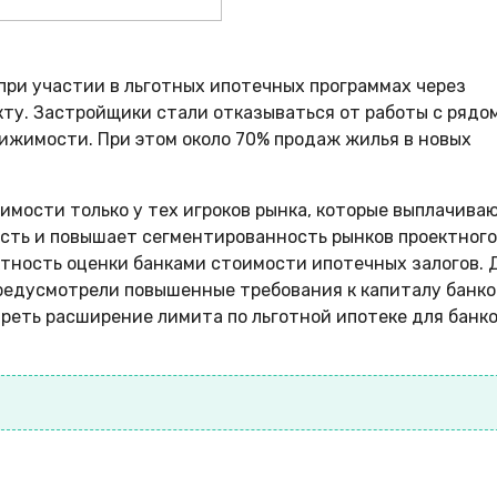
ри участии в льготных ипотечных программах через
кту. Застройщики стали отказываться от работы с рядо
ижимости. При этом около 70% продаж жилья в новых
имости только у тех игроков рынка, которые выплачива
сть и повышает сегментированность рынков проектного
ктность оценки банками стоимости ипотечных залогов. 
редусмотрели повышенные требования к капиталу банко
еть расширение лимита по льготной ипотеке для банко