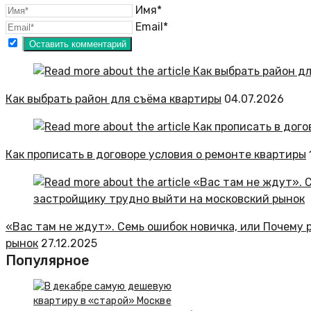
Имя*
Email*
Как выбрать район для съёма квартиры
04.07.2026
Как прописать в договоре условия о ремонте квартиры
«Вас там не ждут». Семь ошибок новичка, или Почему
рынок
27.12.2025
Популярное