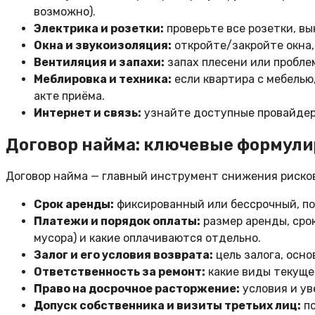
возможно).
Электрика и розетки:
проверьте все розетки, в
Окна и звукоизоляция:
откройте/закройте окна,
Вентиляция и запахи:
запах плесени или пробле
Меблировка и техника:
если квартира с мебелью
акте приёма.
Интернет и связь:
узнайте доступные провайдеры
Договор найма: ключевые формулир
Договор найма — главный инструмент снижения рисков
Срок аренды:
фиксированный или бессрочный, по
Платежи и порядок оплаты:
размер аренды, срок
мусора) и какие оплачиваются отдельно.
Залог и его условия возврата:
цель залога, осно
Ответственность за ремонт:
какие виды текущег
Право на досрочное расторжение:
условия и ув
Допуск собственника и визиты третьих лиц:
по